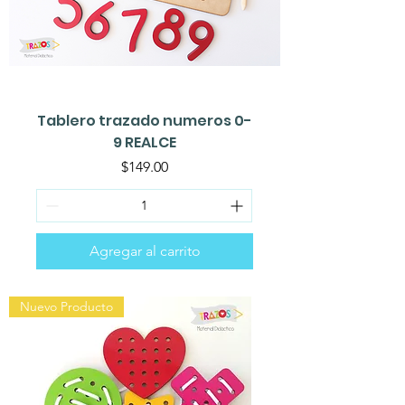
Tablero trazado numeros 0-
9 REALCE
Precio
$149.00
Agregar al carrito
Nuevo Producto