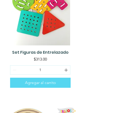
Set Figuras de Entrelazado
Precio
$313.00
Agregar al carrito