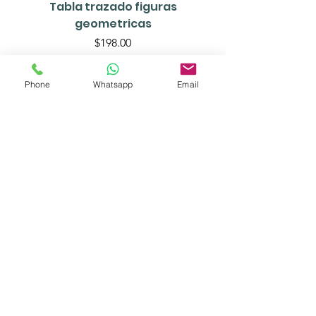
Tabla trazado figuras
geometricas
Precio
$198.00
Phone
Whatsapp
Email
Agregar al carrito