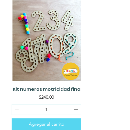
Kit numeros motricidad fina
Precio
$240.00
Agregar al carrito