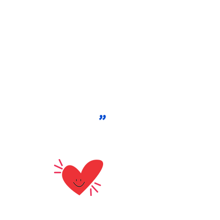
la educación sensorial es
de gran importancia para
que los más pequeños se
desarrollen
correctamente.
Y es que, la educación
sensorial se centra en
trabajar los sentidos de
los niños, ayudando en su
razonamiento e
invitándoles a observar,
tocar, comparar y
organizar.
"