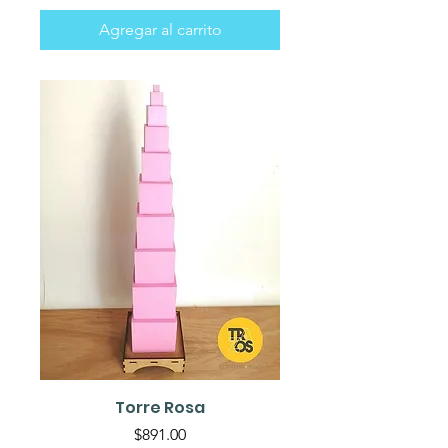
Agregar al carrito
Torre Rosa
Precio
$891.00