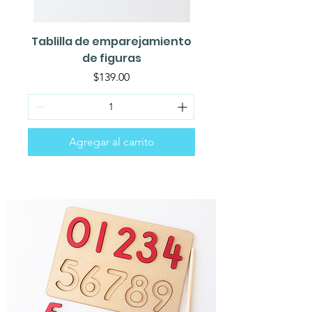
Tablilla de emparejamiento
de figuras
Precio
$139.00
Agregar al carrito