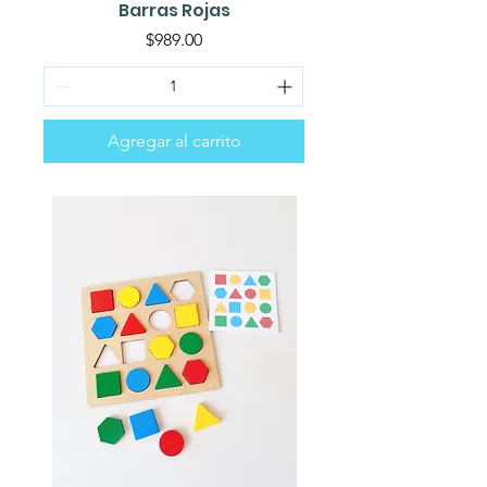
Barras Rojas
Precio
$989.00
Agregar al carrito