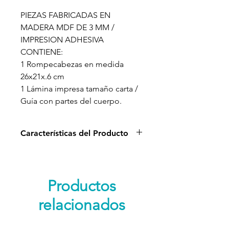
PIEZAS FABRICADAS EN
MADERA MDF DE 3 MM /
IMPRESION ADHESIVA
CONTIENE:
1 Rompecabezas en medida
26x21x.6 cm
1 Lámina impresa tamaño carta /
Guía con partes del cuerpo.
Características del Producto
Los rompecabezas de zoología
son un ejemplo de material que
se utiliza mucho en casa de niños
Productos
son . Son bastante sencillos y les
relacionados
llaman mucho la atención, ya que
el mundo de los animales les
suele fascinar.