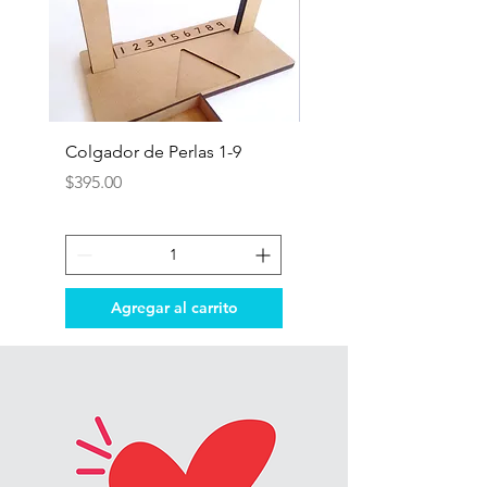
paciencia y manejar la
frustración.
Desarrollan la motricidad fina.
Colgador de Perlas 1-9
Tablero de Aprendiza
Reutilizable
Precio
$395.00
Precio
$439.00
Agregar al carrito