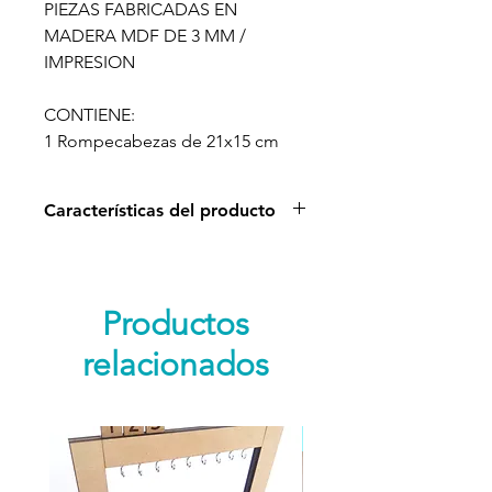
PIEZAS FABRICADAS EN
MADERA MDF DE 3 MM /
IMPRESION
CONTIENE:
1 Rompecabezas de 21x15 cm
Características del producto
Beneficios de los rompecabezas
en niños.
Mejoran la memoria visual.
Productos
Desarrollan la capacidad de
relacionados
concentración.
Estimulan la habilidad espacial
y matemática.
Refuerzan el pensamiento
Nuevo Producto
lógico.
Ayudan a desarrollar la