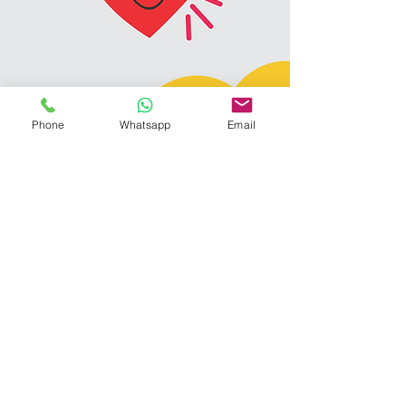
Phone
Whatsapp
Email
Contáctanos
trazoslaser@gmail.com
477 131 5978