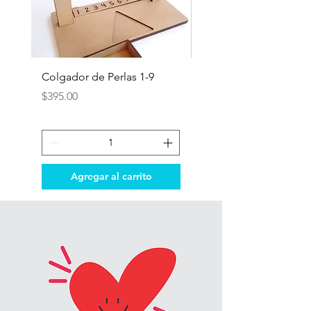
Colgador de Perlas 1-9
Tablero de Aprendiza
Reutilizable
Precio
$395.00
Precio
$439.00
Agregar al carrito