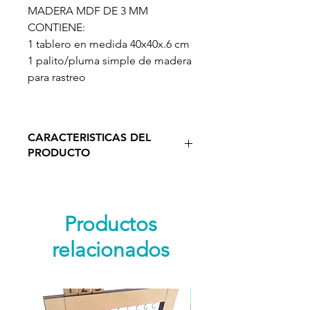
MADERA MDF DE 3 MM
CONTIENE:
1 tablero en medida 40x40x.6 cm
1 palito/pluma simple de madera
para rastreo
CARACTERISTICAS DEL
PRODUCTO
Tablas de trazado, divertidas para
que los niños desarrollen las
destrezas motrices de sus manos,
Productos
trazando todas y cada una de las
relacionados
letras del alfabeto.
Las actividades con letras cursivas
requieren destrezas en la
ejecución de la coordinación de
Nuevo Producto