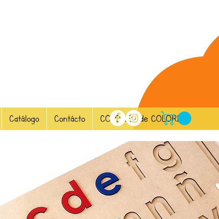
Catálogo
Contácto
COLORES de COLORES