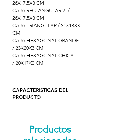
26X17.5X3 CM
CAJA RECTANGULAR 2.-/
26X17.5X3 CM
CAJA TRIANGULAR / 21X18X3
CM
CAJA HEXAGONAL GRANDE
/ 23X20X3 CM
CAJA HEXAGONAL CHICA
/ 20X17X3 CM
CARACTERISTICAS DEL
PRODUCTO
Los triángulos constructivos se
dividen en varias cajas, son un
material del área sensorial,
Productos
aunque también podrían entrar
en el área de Matemáticas